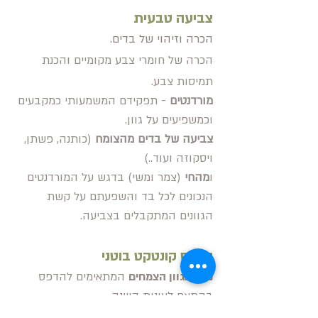
צביעה טבעית
הכרה וזיהוי של בדים.
הכרה של חומרי
צבע מקומיים והכנת
תמיסות צבע.
מורדנטים
- תפקידם המשמעותי כמקבעים
וכמשפיעים על גוון.
צביעה של בדים מהצומח
(כותנה, פשתן,
ויסקוזה ועוד..)
ו
מהחי
(צמר ומשי) בדגש על המורדנטים
הנכונים לכל בד והשפעתם על קשת
הגוונים המתקבלים בצביעה.
הדפס קונטקט בוטני
נכיר מגוון הצמחים
המתאימים להדפס
בהתאם לעונות השנה.
נעמיק במורדנטים
הנכונים לתהליכי הדפס