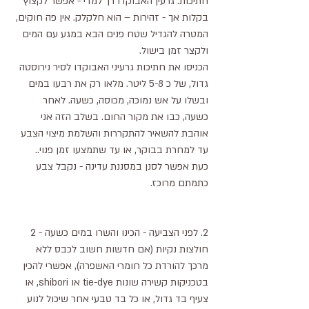
חתיכות. גרעין האבוקדו רך למדי - אפשר לקצוץ  
בקלות אך - זהירות – הוא חלקלק. אין פה חוקים, 
המטרה להגדיל שטח פנים הבא במגע עם המים 
ולקצר זמן בישול.
הכניסו את חתיכות גרעיני האבוקדו לסיר נירוסטה 
גדול, של כ 5-8 ליטר. מלאו רק את רבעו במים 
ובשלו על אש נמוכה, מכוסה, כשעה. לאחר 
כשעה, כבו את מקור החום. בשלב הזה אני 
אוהבת להשאיר להתקררות והשלמת מיצוי הצבע 
עד למחרת בבוקר, או עד שתמצעו זמן פנוי..
כעת אפשר לסנן במסננת עדינה - נקבל צבע 
כתמתם מרוכז.
2. לפני הצביעה - הכינו והשרו במים כשעה - 2 
חולצות נקיות (אם חדשות חשוב לכבס ללא 
מרכך להורדת כל חומרי האשפרה), אפשרי להכין 
בטכניקות קשירה שונות tie-dye או shibori, או 
צעיף בד גדול, או כל בד טבעי אחר שיכול לנוע 